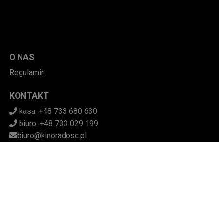
O NAS
Regulamin
KONTAKT
kasa: +48 733 680 630
biuro: +48 733 029 199
biuro@kinoradosc.pl
POBIERZ SWOJE BILETY
Mapa strony
Facebook
(otwiera sie w nowej karcie)
Instagram
(otwiera sie w nowej karcie)
(otwiera sie w nowej karcie
(otwiera sie w nowej k
ZAKŁAD AKTYWNOŚCI ZAWODOWEJ
STOWARZYSZENIA "RADOŚĆ" W DĘBICY