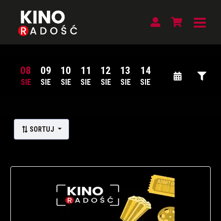
08
09
10
11
12
13
14
SIE
SIE
SIE
SIE
SIE
SIE
SIE
Lista wydarzeń:
SORTUJ