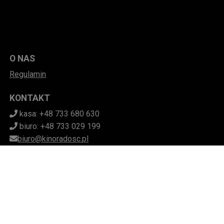
O NAS
Regulamin
KONTAKT
kasa: +48 733 680 630
biuro: +48 733 029 199
biuro@kinoradosc.pl
POBIERZ SWOJE BILETY
Mapa strony
Facebook
(otwiera sie w nowej karcie)
Instagram
(otwiera sie w nowej karcie)
(otwiera sie w nowej karcie
(otwiera sie w nowej k
ZAKŁAD AKTYWNOŚCI ZAWODOWEJ
STOWARZYSZENIA "RADOŚĆ" W DĘBICY