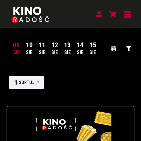
09
10
11
12
13
14
15
SIE
SIE
SIE
SIE
SIE
SIE
SIE
Lista wydarzeń:
SORTUJ