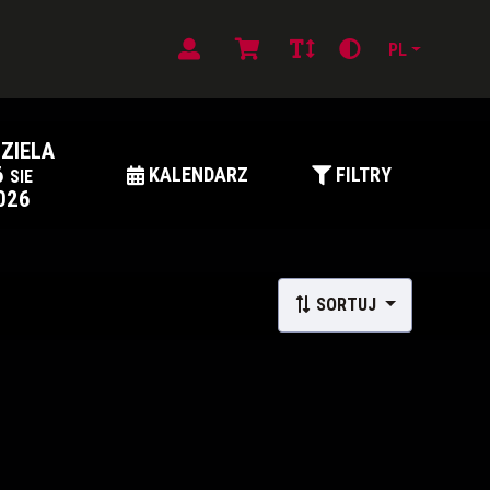
PL
DZIELA
6
KALENDARZ
FILTRY
SIE
026
SORTUJ